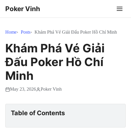
Poker Vinh
Home
Posts
Khám Phá Vé Giải Đấu Poker Hồ Chí Minh
Khám Phá Vé Giải
Đấu Poker Hồ Chí
Minh
May 23, 2026
Poker Vinh
Table of Contents