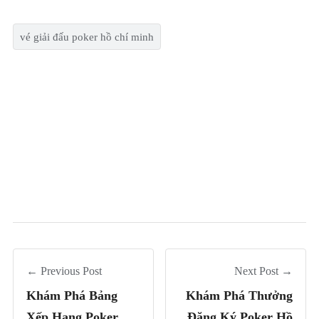
vé giải đấu poker hồ chí minh
← Previous Post
Next Post →
Khám Phá Bảng
Khám Phá Thưởng
Xếp Hạng Poker
Đăng Ký Poker Hồ