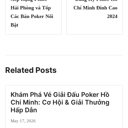
Hải Phòng và Tốp
Chí Minh Đỉnh Cao
Các Bàn Poker Nổi
2024
Bật
Related Posts
Khám Phá Vé Giải Đấu Poker Hồ
Chí Minh: Cơ Hội & Giải Thưởng
Hấp Dẫn
May 17, 2026