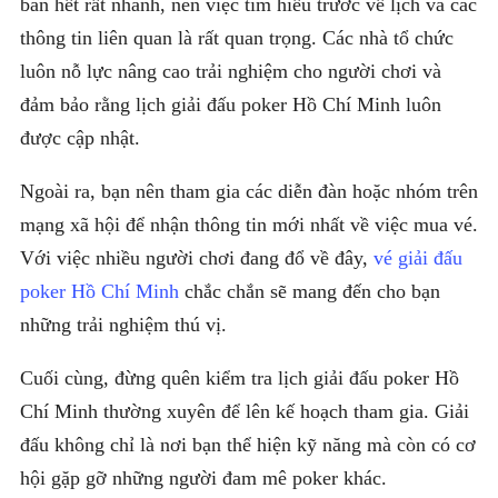
bán hết rất nhanh, nên việc tìm hiểu trước về lịch và các
thông tin liên quan là rất quan trọng. Các nhà tổ chức
luôn nỗ lực nâng cao trải nghiệm cho người chơi và
đảm bảo rằng lịch giải đấu poker Hồ Chí Minh luôn
được cập nhật.
Ngoài ra, bạn nên tham gia các diễn đàn hoặc nhóm trên
mạng xã hội để nhận thông tin mới nhất về việc mua vé.
Với việc nhiều người chơi đang đổ về đây,
vé giải đấu
poker Hồ Chí Minh
chắc chắn sẽ mang đến cho bạn
những trải nghiệm thú vị.
Cuối cùng, đừng quên kiểm tra lịch giải đấu poker Hồ
Chí Minh thường xuyên để lên kế hoạch tham gia. Giải
đấu không chỉ là nơi bạn thể hiện kỹ năng mà còn có cơ
hội gặp gỡ những người đam mê poker khác.